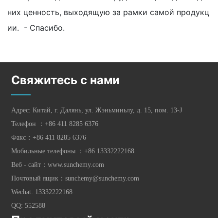
них ценность, выходящую за рамки самой продукц
ии. - Спасибо.
Свяжитесь с нами
Адрес: Китай, г. Далянь, ул. Жэньминьлу, д. 15, пом. 13-J
Телефон ：
+86 411 8285 6376
Факс：+86 411 8285 6376
Мобильные телефоны ：
+86 13332222168
Веб - сайт：
www.sunchemy.com
Почтовый ящик：
sunchemy@sunchemy.com
Wechat: 13332222168
QQ: 552588