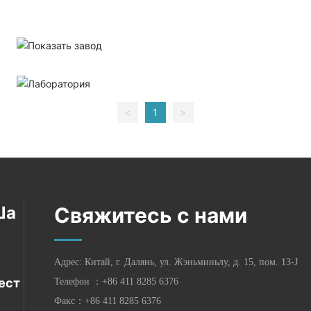
<
1
>
Ша
Свяжитесь с нами
Адрес: Китай, г. Далянь, ул. Жэньминьлу, д. 15, пом. 13-J
ест
Телефон ：
+86 411 8285 6376
Факс：+86 411 8285 6376