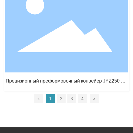
Прецизионный преформовочный конвейер JYZ250 + L
SZ1050 с вибрационным охлаждением
<
1
2
3
4
>